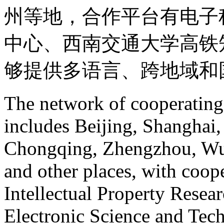
州等地，合作平台有电子
中心、西南交通大学高铁
够提供多语言、跨地域和
The network of cooperatin
includes Beijing, Shanghai
Chongqing, Zhengzhou, Wu
and other places, with coop
Intellectual Property Resea
Electronic Science and Tec