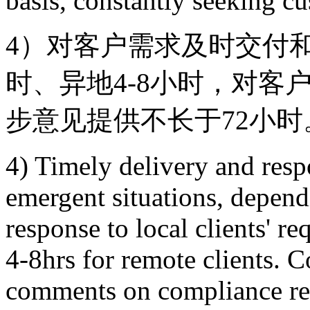
basis, constantly seeking c
4）对客户需求及时交付和
时、异地4-8小时，对客
步意见提供不长于72小时
4) Timely delivery and resp
emergent situations, dependi
response to local clients' r
4-8hrs for remote clients. 
comments on compliance re